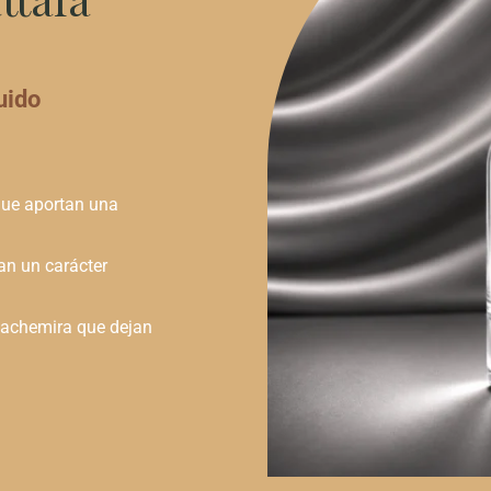
uido
00
h
 que aportan una
000
an un carácter
 cachemira que dejan