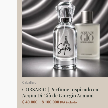
producto
$ 40.000
tiene
through
$ 100.000
múltiples
variantes.
Las
opciones
se
pueden
elegir
en
la
página
de
Caballero
producto
CORSARIO | Perfume inspirado en
Acqua Di Giò de Giorgio Armani
$
40.000
–
$
100.000
IVA incluido