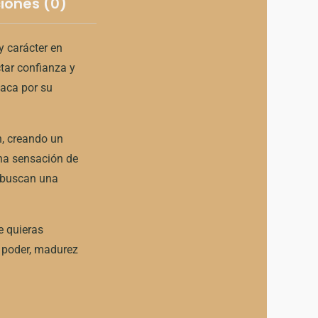
iones (0)
y carácter en
tar confianza y
taca por su
n, creando un
na sensación de
s buscan una
e quieras
e poder, madurez