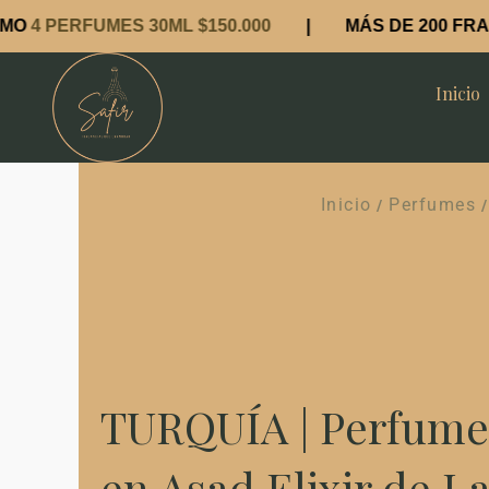
Ir
ERFUMES 30ML $150.000
| MÁS DE 200 FRAGANCIA
al
contenido
Inicio
Inicio
Perfumes
/
TURQUÍA | Perfume
en Asad Elixir de La