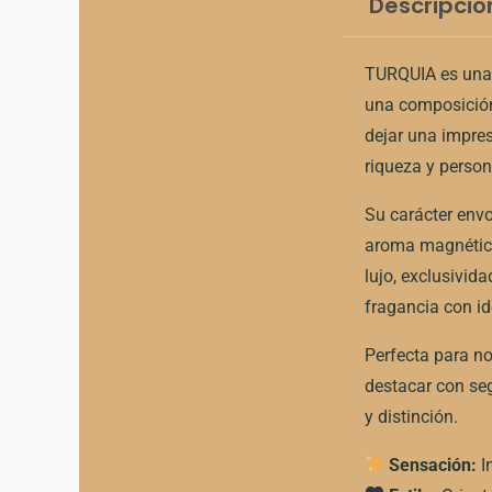
Descripció
TURQUIA es una f
una composición
dejar una impres
riqueza y person
Su carácter envo
aroma magnético
lujo, exclusivid
fragancia con id
Perfecta para n
destacar con seg
y distinción.
Sensación:
I