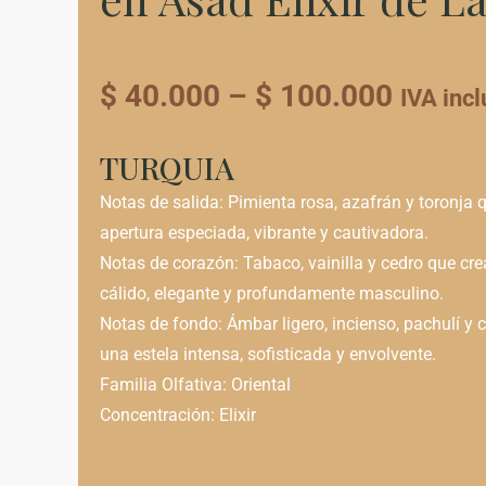
Price
$
40.000
–
$
100.000
IVA incl
range:
$ 40.0
TURQUIA
throug
Notas de salida: Pimienta rosa, azafrán y toronja
apertura especiada, vibrante y cautivadora.
$ 100.
Notas de corazón: Tabaco, vainilla y cedro que cre
cálido, elegante y profundamente masculino.
Notas de fondo: Ámbar ligero, incienso, pachulí y
una estela intensa, sofisticada y envolvente.
Familia Olfativa: Oriental
Concentración: Elixir
TURQUÍA