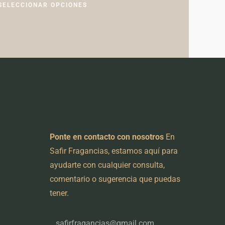
SELECCIONAR OPCIONES
Newsletter
Ponte en contacto con nosotros
En
Safir Fragancias, estamos aquí para
ayudarte con cualquier consulta,
comentario o sugerencia que puedas
tener.