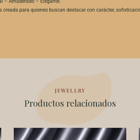
al – Amaderado – Elegante.
 creada para quienes buscan destacar con carácter, sofisticaci
JEWELLRY
Productos relacionados
Price
Este
range: