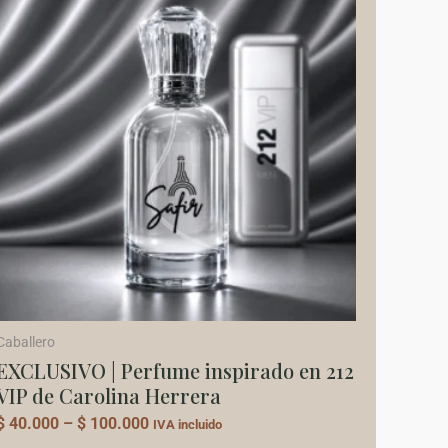
producto
$ 40.000
tiene
through
$ 100.000
múltiples
variantes.
Las
opciones
se
pueden
elegir
en
la
página
de
Caballero
producto
EXCLUSIVO | Perfume inspirado en 212
VIP de Carolina Herrera
$
40.000
–
$
100.000
IVA incluido