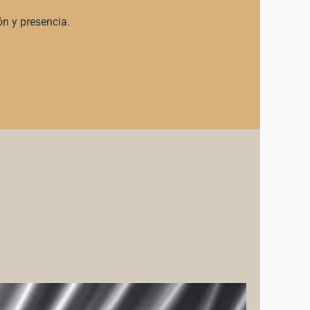
ón y presencia.
Price
Este
range: