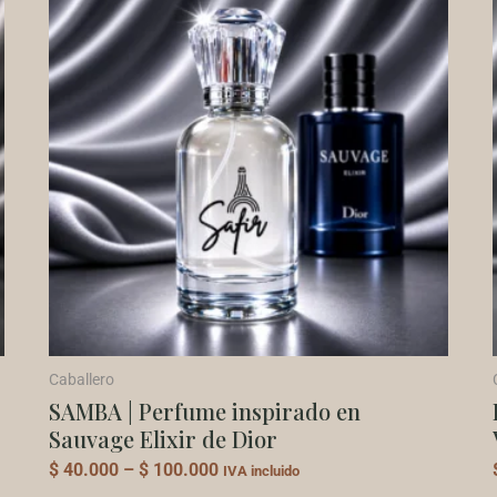
producto
$ 40.000
tiene
through
$ 100.000
múltiples
variantes.
Las
opciones
se
pueden
elegir
en
la
página
de
Caballero
producto
SAMBA | Perfume inspirado en
Sauvage Elixir de Dior
$
40.000
–
$
100.000
IVA incluido