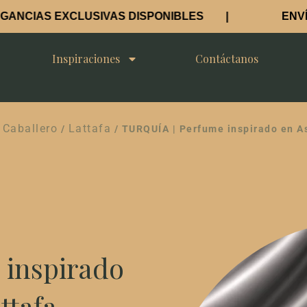
S EXCLUSIVAS DISPONIBLES |
ENVÍO GRAT
Inspiraciones
Contáctanos
Caballero
Lattafa
/
/
/ TURQUÍA | Perfume inspirado en As
 inspirado
ttafa