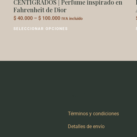
producto
CENTÍGRADOS | Perfume inspirado en
Fahrenheit de Dior
$
40.000
–
$
100.000
IVA incluido
SELECCIONAR OPCIONES
Useful
Términos y condiciones
Detalles de envío