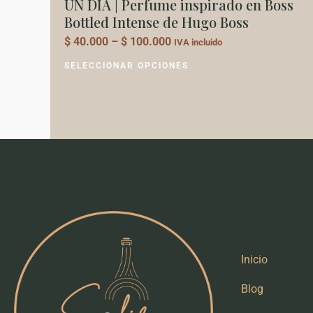
producto
UN DÍA | Perfume inspirado en Boss
Bottled Intense de Hugo Boss
$
40.000
–
$
100.000
IVA incluido
SELECCIONAR OPCIONES
Shop
Inicio
Blog