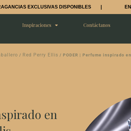
AS EXCLUSIVAS DISPONIBLES |
ENVÍO GRA
Inspiraciones
Contáctanos
ballero
Red Perry Ellis
/
/ PODER | Perfume inspirado en
spirado en
lis