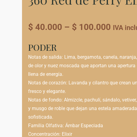
Price
$
40.000
–
$
100.000
IVA incl
range:
$ 40.0
PODER
throug
Notas de salida: Lima, bergamota, canela, naranja
de olor y nuez moscada que aportan una apertura c
$ 100.
llena de energía.
Notas de corazón: Lavanda y cilantro que crean un
fresco y elegante.
Notas de fondo: Almizcle, pachulí, sándalo, vetiver
y musgo de roble que dejan una estela amaderada
sofisticada.
Familia Olfativa:
Ámbar Especiada
Concentración: Elixir