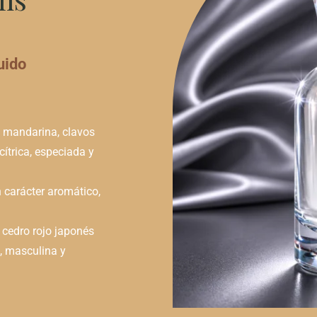
uido
00
h
, mandarina, clavos
ítrica, especiada y
000
 carácter aromático,
, cedro rojo japonés
, masculina y