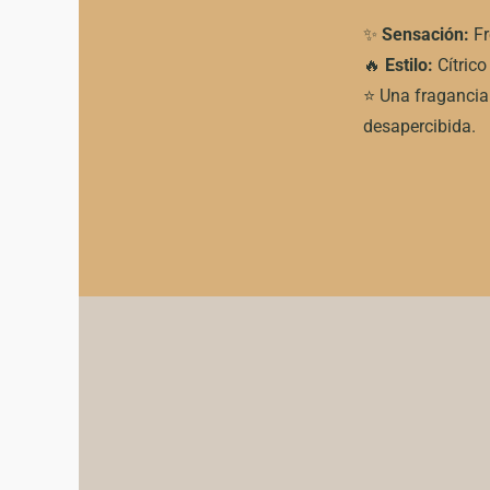
✨
Sensación:
Fr
🔥
Estilo:
Cítric
⭐ Una fragancia
desapercibida.