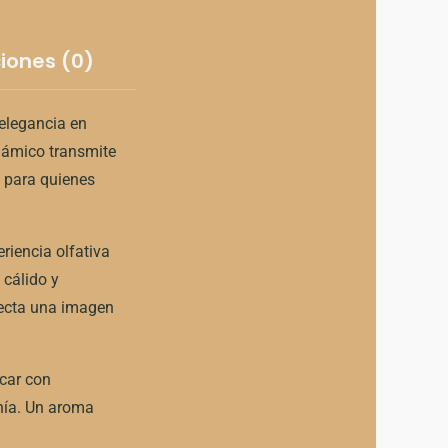
iones (0)
 elegancia en
námico transmite
 para quienes
riencia olfativa
 cálido y
yecta una imagen
acar con
onía. Un aroma