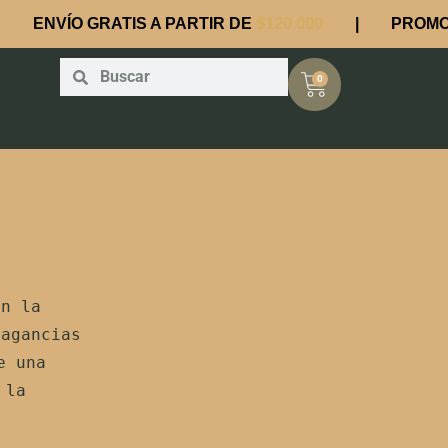
ENVÍO GRATIS A PARTIR DE
$120.000
| PROMO
3 
Search
Search
Cart
0
on la
ragancias
e una
 la